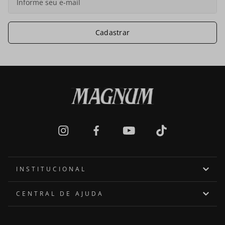
Cadastrar
INSTITUCIONAL
Quem somos
CENTRAL DE AJUDA
Onde encontrar
Assistência Técnica