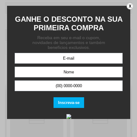
X
Caixa
Redondo
Pulseira
Silicone
Cor
Rose
Cor Pulseira
Preto
QUEM VIU, VIU TAMBÉM: