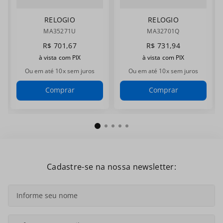
RELOGIO
RELOGIO
MASCULINO
MASCULINO
MA35271U
MA32701Q
MAGNUM
MAGNUM
R$
701
,
67
R$
731
,
94
MA35271U
MA32701Q
à vista com PIX
à vista com PIX
Ou em até
10
x sem juros
Ou em até
10
x sem juros
Comprar
Comprar
Cadastre-se na nossa newsletter: