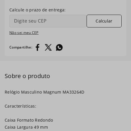
7
º
ma35191p
8
º
relogios feminino
Calcular
9
º
ma35208q
Não sei meu CEP
10
º
ma31686b
Relógio Masculino Magnum MA33264D
Características:
Caixa Formato Redondo
Caixa Largura 49 mm