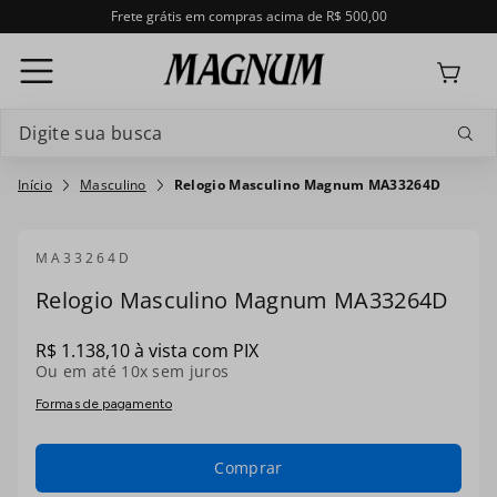
Frete grátis em compras acima de R$ 500,00
Digite sua busca
Termos mais buscados
Masculino
Relogio Masculino Magnum MA33264D
1
º
relogio masculino magnum
MA33264D
2
º
masculino
Relogio Masculino Magnum MA33264D
3
º
feminino
R$
1
.
138
,
10
à vista com PIX
4
º
Ou em até
ma33040t
10
x sem juros
Formas de pagamento
5
º
ma34629t
Comprar
6
º
ma35235t