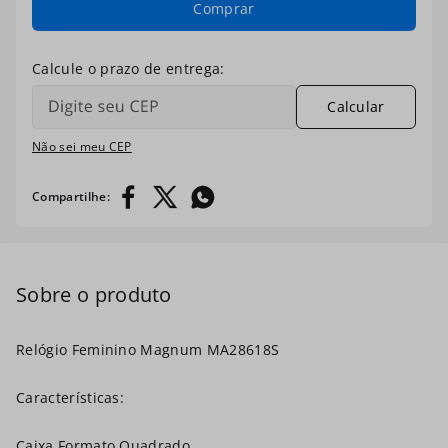
Comprar
7
º
ma35191q
8
º
ma35075p
Calcular
9
º
são paulo
Não sei meu CEP
10
º
ma34594a
Relógio Feminino Magnum MA28618S
Características:
Caixa Formato Quadrado