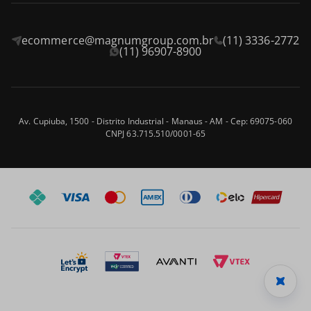
Onde encontrar
Assistência Técnica
ecommerce@magnumgroup.com.br
(11) 3336-2772
Privacidade e Segurança
Fale Conosco
(11) 96907-8900
Termos e Condições
Frete e Entrega
Blog
Trocas e Devoluções
Av. Cupiuba, 1500 - Distrito Industrial - Manaus - AM - Cep: 69075-060
CNPJ 63.715.510/0001-65
Formas de Pagamento
Perguntas frequentes