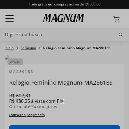
Frete grátis em compras acima de R$ 500,00
Digite sua busca
Termos mais buscados
Feminino
Relogio Feminino Magnum MA28618S
1
º
relogio masculino magnum
20%
OFF
2
º
masculino
MA28618S
Relogio Feminino Magnum MA28618S
3
º
feminino
R$
607
,
81
4
º
ma35066u
R$
486
,
25
à vista com PIX
Ou em até
9
x sem juros
5
º
ma35235t
Formas de pagamento
6
º
ma35217a