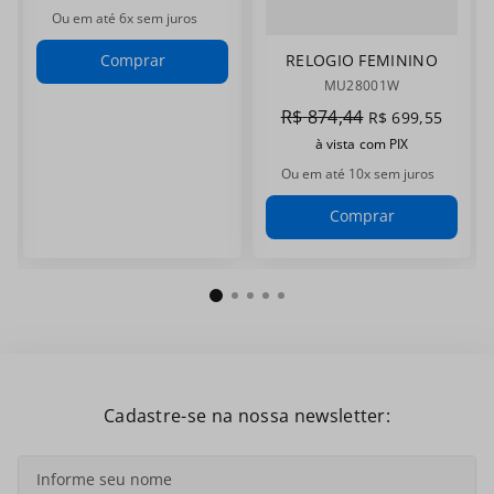
Ou em até
6
x sem juros
RELOGIO FEMININO
Comprar
MAGNUM
MU28001W
MU28001W
R$
874
,
44
R$
699
,
55
à vista com PIX
Ou em até
10
x sem juros
Comprar
Cadastre-se na nossa newsletter: