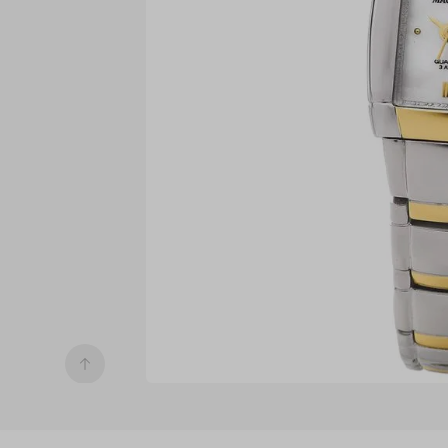
9
º
ma35191q
10
º
relogios 
feminino