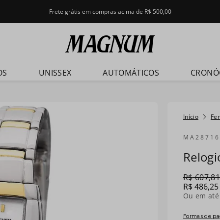
Frete grátis em compras acima de R$ 500,00
OS
UNISSEX
AUTOMÁTICOS
CRONÓ
Fe
MA28716
Relog
R$
607
,
81
R$
486
,
25
Ou em at
Formas de p