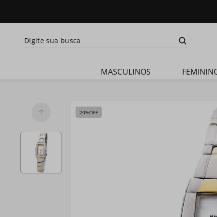
Digite sua busca
Termos mais
buscados
MASCULINOS
FEMININ
1
º
relogio 
masculino 
magnum
2
º
masculino
20%
OFF
3
º
feminino
4
º
ma30310t
5
º
ma35066u
6
º
ma35235t
7
º
ma35217a
8
º
ma34594a