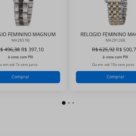
GIO FEMININO MAGNUM
RELOGIO FEMININO M
MA28378J
MA29126B
MA28378J
MA29126B
R$
496
,
38
R$
397
,
10
R$
625
,
92
R$
500
,
7
à vista com PIX
à vista com PIX
u em até
7
x sem juros
Ou em até
10
x sem juros
Comprar
Comprar