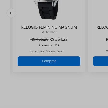
RELOGIO FEMININO MAGNUM
RELO
MT68102P
MT68102P
R$
455
,
28
R$
364
,
22
à vista com PIX
Ou em até
7
x sem juros
O
Comprar