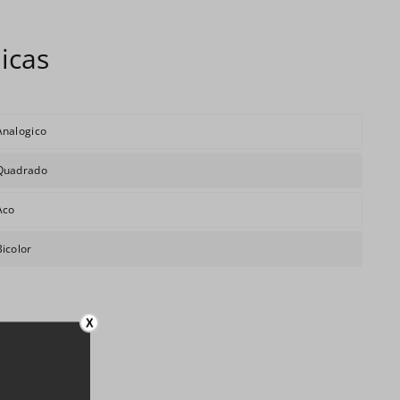
Analogico
Quadrado
Aco
Bicolor
X