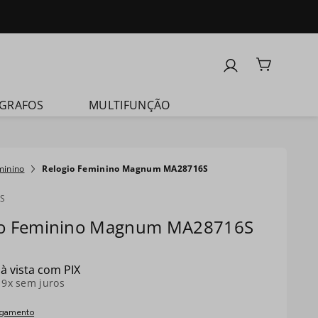
GRAFOS
MULTIFUNÇÃO
minino
Relogio Feminino Magnum MA28716S
S
io Feminino Magnum MA28716S
à vista com PIX
é
9
x sem juros
agamento