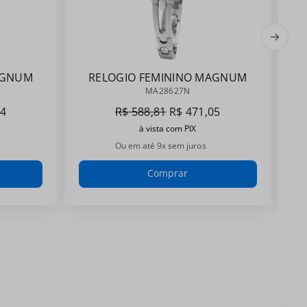
AGNUM
RELOGIO FEMININO MAGNUM
MA28627N
MA28627N
4
R$
588
,
81
R$
471
,
05
à vista com PIX
Ou em até
9
x sem juros
Comprar