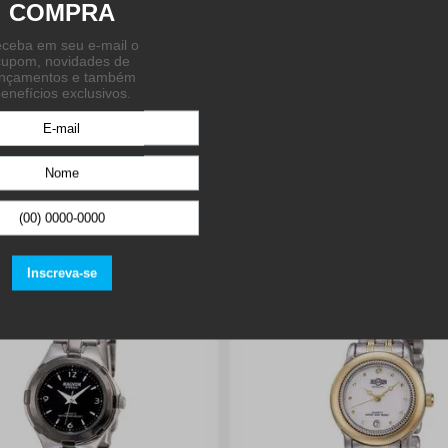
QUEM VIU, VIU TAMBÉM:
20%
OFF